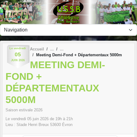
Panneau de gestion des cookies
Le
vendredi
Accueil
05
Meeting Demi-Fond + Départementaux 5000m
JUIN
2026
MEETING DEMI-
FOND +
DÉPARTEMENTAUX
5000M
Saison estivale 2026
Le
vendredi
05
juin
2026
de 19h à 21h
Lieu :
Stade Henri Breux
53600
Évron