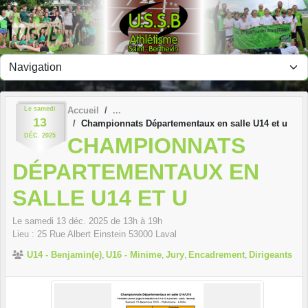
Panneau de gestion des cookies
Le
samedi
Accueil
13
Championnats Départementaux en salle U14 et u
DÉC.
2025
CHAMPIONNATS
DÉPARTEMENTAUX EN
SALLE U14 ET U
Le
samedi
13
déc.
2025
de 13h à 19h
Lieu :
25 Rue Albert Einstein
53000
Laval
U14 - Benjamin(e)
U16 - Minime
Jury
Encadrement
Dirigeants