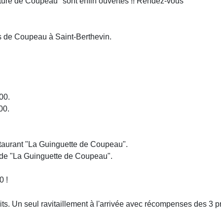
ature de Coupeau" sont enfin ouvertes !! Rendez-vous
 de Coupeau à Saint-Berthevin.
00.
00.
staurant "La Guinguette de Coupeau".
e de "La Guinguette de Coupeau".
0 !
rcuits. Un seul ravitaillement à l'arrivée avec récompenses des