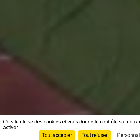
Ce site utilise des cookies et vous donne le contrôle sur ceu
activer
Tout accepter
Tout refuser
Personnal
Envie de participer ?