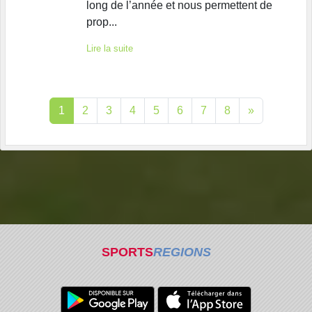
long de l’année et nous permettent de
prop...
Lire la suite
1
2
3
4
5
6
7
8
»
SPORTS
REGIONS