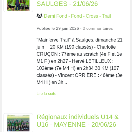
SAULGES - 21/06/26
Demi Fond - Fond - Cross - Trail
Publiée le
29 juin 2026
-
0
commentaires
"Main'erve Trail" à Saulges, dimanche 21
juin : 20 KM (190 classés) - Charlotte
CRUÇON : 77ème au scratch (4e F et 1e
M1 F ) en 2h27 - Hervé LETILLEUX :
102ème (7e M4 H) en 2h34 30 KM (107
classés) - Vincent ORRIÈRE : 46ème (3e
M4 H ) en 3h...
Lire la suite
Régionaux individuels U14 &
U16 - MAYENNE - 20/06/26