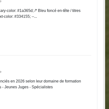
e
dary-color: #1a365d; /* Bleu foncé en-tête / titres
xt-color: #334155; --...
e
cenciés en 2026 selon leur domaine de formation
es - Jeunes Juges - Spécialistes