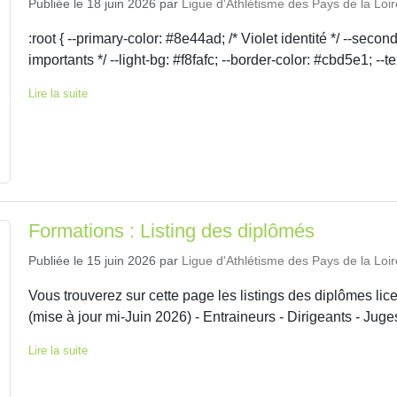
Publiée le
18 juin 2026
par
Ligue d'Athlétisme des Pays de la Loir
:root { --primary-color: #8e44ad; /* Violet identité */ --secon
importants */ --light-bg: #f8fafc; --border-color: #cbd5e1; --te
Lire la suite
Formations : Listing des diplômés
Publiée le
15 juin 2026
par
Ligue d'Athlétisme des Pays de la Loir
Vous trouverez sur cette page les listings des diplômes li
(mise à jour mi-Juin 2026) - Entraineurs - Dirigeants - Jug
Lire la suite