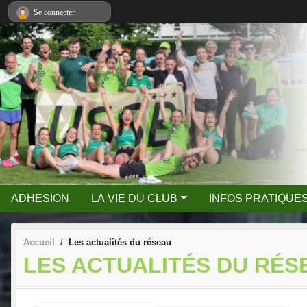
Panneau de gestion des cookies
Se connecter
ADHESION
LA VIE DU CLUB
INFOS PRATIQUE
Accueil
Les actualités du réseau
LES ACTUALITÉS DU RÉS